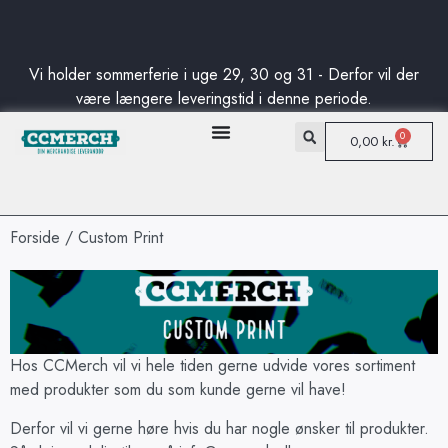
Standard levering fra kun 50DKK
Fri fragt til pakkeshop på danske ordre ved køb på over 750DKK
Standard levering fra kun 50DKK
Fri fragt til pakkeshop på danske ordre ved køb på over 750DKK
Standard levering fra kun 50DKK
Fri fragt til pakkeshop på danske ordre ved køb på over 750DKK
Vi holder sommerferie i uge 29, 30 og 31 - Derfor vil der
være længere leveringstid i denne periode.
0
0,00
kr.
Forside
/ Custom Print
Hos CCMerch vil vi hele tiden gerne udvide vores sortiment
med produkter som du som kunde gerne vil have!
Derfor vil vi gerne høre hvis du har nogle ønsker til produkter.