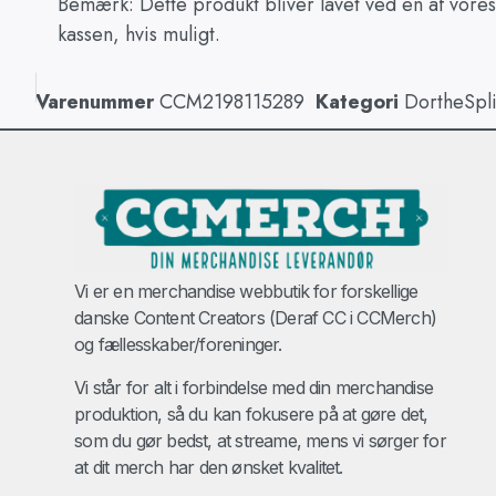
Bemærk: Dette produkt bliver lavet ved en af vores
kassen, hvis muligt.
Varenummer
CCM2198115289
Kategori
DortheSpli
Vi er en merchandise webbutik for forskellige
danske Content Creators (Deraf CC i CCMerch)
og fællesskaber/foreninger.
Vi står for alt i forbindelse med din merchandise
produktion, så du kan fokusere på at gøre det,
som du gør bedst, at streame, mens vi sørger for
at dit merch har den ønsket kvalitet.