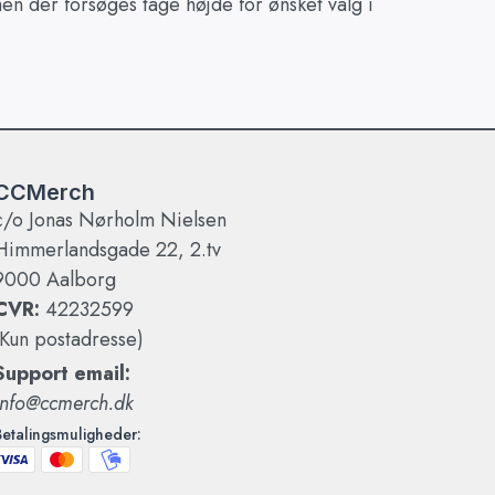
n der forsøges tage højde for ønsket valg i
CCMerch
c/o Jonas Nørholm Nielsen
Himmerlandsgade 22, 2.tv
9000 Aalborg
CVR:
42232599
(Kun postadresse)
Support email:
info@ccmerch.dk
Betalingsmuligheder: