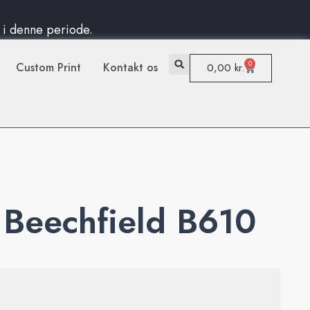
d i denne periode.
0
Custom Print
Kontakt os
0,00
kr.
 Beechfield B610