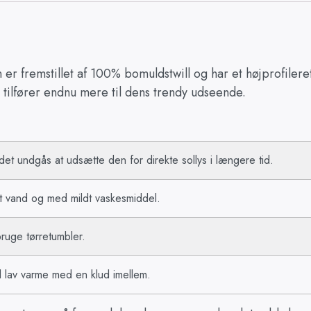
r fremstillet af 100% bomuldstwill og har et højprofilere
l tilfører endnu mere til dens trendy udseende.
det undgås at udsætte den for direkte sollys i længere tid.
dt vand og med mildt vaskesmiddel.
bruge tørretumbler.
d lav varme med en klud imellem.