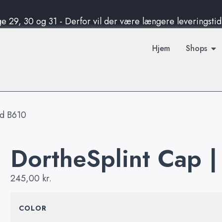
e 29, 30 og 31 - Derfor vil der være længere leveringsti
g fra
g fra
g fra
til pakkeshop på danske ordre
til pakkeshop på danske ordre
til pakkeshop på danske ordre
d køb på over 750DKK
d køb på over 750DKK
d køb på over 750DKK
Hjem
Shops
ld B610
DortheSplint Cap |
245,00
kr.
COLOR