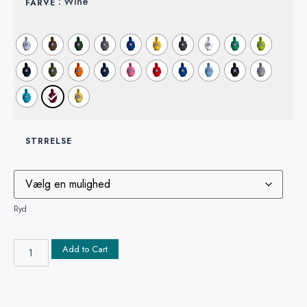
: Wine
FARVE
STRRELSE
Ryd
Add to Cart