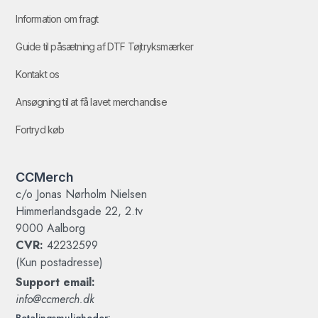
Information om fragt
Guide til påsætning af DTF Tøjtryksmærker
Kontakt os
Ansøgning til at få lavet merchandise
Fortryd køb
CCMerch
c/o Jonas Nørholm Nielsen
Himmerlandsgade 22, 2.tv
9000 Aalborg
CVR:
42232599
(Kun postadresse)
Support email:
info@ccmerch.dk
Betalingsmuligheder: