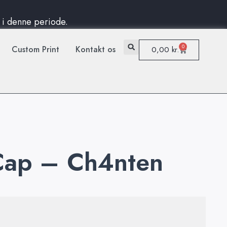
d i denne periode.
0
Custom Print
Kontakt os
0,00
kr.
Cap – Ch4nten