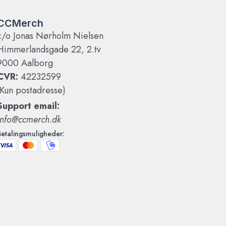
CCMerch
c/o Jonas Nørholm Nielsen
Himmerlandsgade 22, 2.tv
9000 Aalborg
CVR:
42232599
(Kun postadresse)
Support email:
info@ccmerch.dk
Betalingsmuligheder: