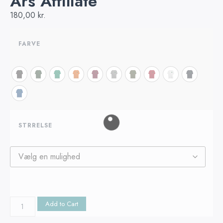
Års Affiliate
180,00
kr.
FARVE
STRRELSE
Add to Cart