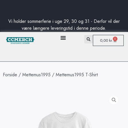
Standard levering fra kun 50DKK
Fri fragt til pakkeshop på danske ordre ved køb på over 750DKK
Standard levering fra kun 50DKK
Fri fragt til pakkeshop på danske ordre ved køb på over 750DKK
Standard levering fra kun 50DKK
Fri fragt til pakkeshop på danske ordre ved køb på over 750DKK
Vi holder sommerferie i uge 29, 30 og 31 - Derfor vil der
være længere leveringstid i denne periode.
0
0,00
kr.
Forside
/
Mettemus1995
/ Mettemus1995 T-Shirt