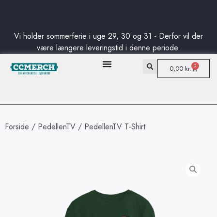
Standard levering fra kun 50DKK
Fri fragt til pakkeshop på danske ordre ved køb på over 750DKK
Standard levering fra kun 50DKK
Fri fragt til pakkeshop på danske ordre ved køb på over 750DKK
Standard levering fra kun 50DKK
Fri fragt til pakkeshop på danske ordre ved køb på over 750DKK
Vi holder sommerferie i uge 29, 30 og 31 - Derfor vil der
være længere leveringstid i denne periode.
0
0,00
kr.
Forside
/
PedellenTV
/ PedellenTV T-Shirt