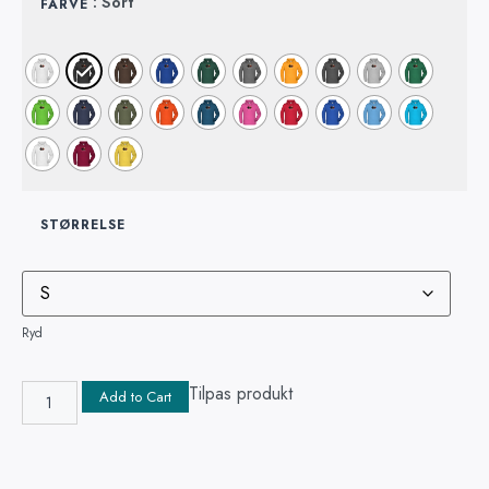
: Sort
FARVE
STØRRELSE
Ryd
Tilpas produkt
Add to Cart